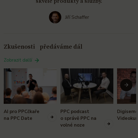
skvělé produkty a služby.
Jiří Schaffer
Zkušenosti předáváme dál
Zobrazit další
Násle
AI pro PPCčkaře
PPC podcast
Digiseme
na PPC Date
o správě PPC na
Videokur
volné noze