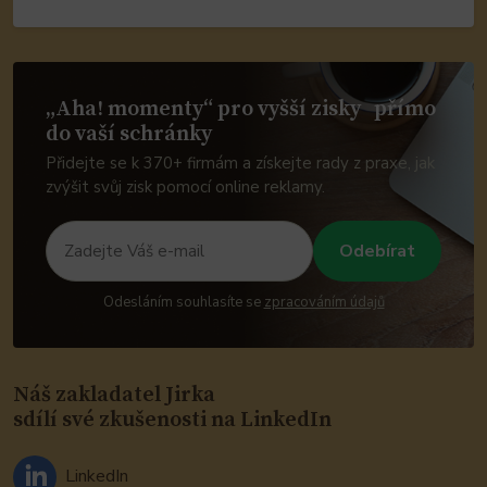
„Aha! momenty“ pro vyšší zisky přímo
do vaší schránky
Přidejte se k 370+ firmám a získejte rady z praxe, jak
zvýšit svůj zisk pomocí online reklamy.
Odebírat
Nechte
Zadejte
pole
Váš
Odesláním souhlasíte se
zpracováním údajů
prázdné
e-
mail
Náš zakladatel Jirka
sdílí své zkušenosti na LinkedIn
LinkedIn