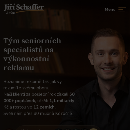
Přejít
Menu
na
obsah
Tým seniorních
specialistů na
výkonnostní
reklamu
Rozumíme reklamě tak, jak vy
rozumíte svému oboru.
Naši klienti za poslední rok získali
50
000+ poptávek,
utržili
1,1 miliardy
Kč
a rostou ve
12 zemích.
Svěří nám přes 80 milionů Kč ročně.