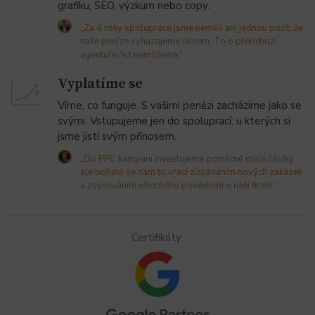
grafiku, SEO, výzkum nebo copy.
„Za 4 roky spolupráce jsme neměli ani jednou pocit, že
naše peníze vyhazujeme oknem. To o předchozí
agentuře říct nemůžeme.“
Vyplatíme se
Víme, co funguje. S vašimi penězi zacházíme jako se
svými. Vstupujeme jen do spoluprací, u kterých si
jsme jistí svým přínosem.
„Do PPC kampaní investujeme poměrně malé částky,
ale bohatě se nám to vrací získáváním nových zakázek
a zvyšováním obecného povědomí o naší firmě“
Certifikáty: