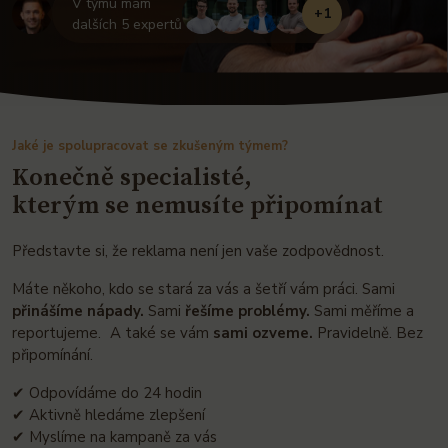
V týmu mám
+1
dalších 5 expertů
Jaké je spolupracovat se zkušeným týmem?
Konečně specialisté,
kterým se nemusíte připomínat
Představte si, že reklama není jen vaše zodpovědnost.
Máte někoho, kdo se stará za vás a šetří vám práci. Sami
přinášíme nápady.
Sami
řešíme problémy.
Sami měříme a
reportujeme. A také se vám
sami ozveme.
Pravidelně. Bez
připomínání.
✔ Odpovídáme do 24 hodin
✔ Aktivně hledáme zlepšení
✔ Myslíme na kampaně za vás