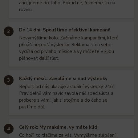
ano, jdeme do toho. Pokud ne, řekneme to na
rovinu.
Do 14 dní: Spouštíme efektivní kampaně
2
Nevymýšlíme kolo. Začínáme kampaněmi, které
přináší nejlepší výsledky. Reklama si na sebe
vydělá od prvního měsíce a vy můžete v klidu
plánovat další růst.
Každý měsíc: Zavoláme si nad výsledky
3
Report od nás ukazuje aktuální výsledky 24/7.
Pravidelně vám navíc zavolá náš specialista a
probere s vámi, jak si stojíme a do čeho se
pustíme dál.
Celý rok: My makáme, vy máte klid
4
Co hoří, to tlačíme za vás. Vymýšlíme zlepšení, i