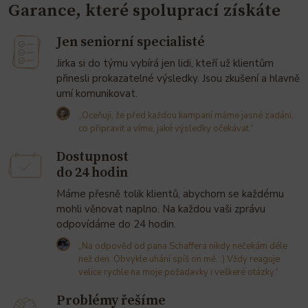
Garance, které spoluprací získáte
Jen seniorní specialisté
Jirka si do týmu vybírá jen lidi, kteří už klientům
přinesli prokazatelné výsledky. Jsou zkušení a hlavně
umí komunikovat.
„Oceňuji, že před každou kampaní máme jasné zadání,
co připravit a víme, jaké výsledky očekávat.“
Dostupnost
do 24 hodin
Máme přesně tolik klientů, abychom se každému
mohli věnovat naplno. Na každou vaši zprávu
odpovídáme do 24 hodin.
„Na odpověď od pana Schaffera nikdy nečekám déle
než den. Obvykle uhání spíš on mě. :) Vždy reaguje
velice rychle na moje požadavky i veškeré otázky.“
Problémy řešíme