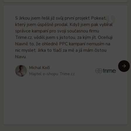
S Jirkou jsem řešil již svůj první projekt Pokeat,
který jsem úspěšně prodal. Když jsem pak vybíral
správce kampaní pro svoji současnou firmu
Trime.cz, věděl jsem s jistotou, za kým jít. Oceňuji
hlavně to, že ohledně PPC kampaní nemusím na
nic myslet. Jirka to tlačí za mě a já mám čistou
hlavu.
Nás
Michal Kočí
Majitel e-shopu Trime.cz