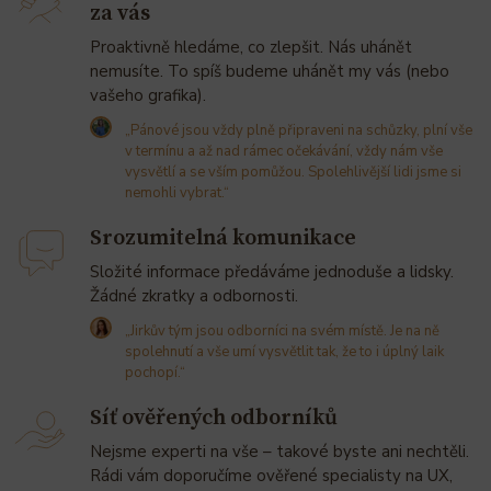
za vás
Proaktivně hledáme, co zlepšit. Nás uhánět
nemusíte. To spíš budeme uhánět my vás (nebo
vašeho grafika).
„Pánové jsou vždy plně připraveni na schůzky, plní vše
v termínu a až nad rámec očekávání, vždy nám vše
vysvětlí a se vším pomůžou. Spolehlivější lidi jsme si
nemohli vybrat.“
Srozumitelná komunikace
Složité informace předáváme jednoduše a lidsky.
Žádné zkratky a odbornosti.
„Jirkův tým jsou odborníci na svém místě. Je na ně
spolehnutí a vše umí vysvětlit tak, že to i úplný laik
pochopí.“
Síť ověřených odborníků
Nejsme experti na vše – takové byste ani nechtěli.
Rádi vám doporučíme ověřené specialisty na UX,