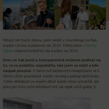
Minulý rok touto dobou, jsem seděl v coworkingu na Bali,
popíjel Coronu a plánoval rok 2024. Tehdy jsem
v tomto
článku
stanovil konkrétní cíle a plány na 2024.
Dnes se tak jasně a transparentně můžeme podívat na
to, co se podařilo, nepodařilo, kde jsem se mýlil a kde
naopak posunul.
V rámci své každoroční rekapitulace se k
těmto cílům pravidelně vracím, reviduji a plánuji další kroky.
Tohle ohlédnutí se snažím dělat každý měsíc a kvartál, ale
přeci jen toto roční ohlédnutí má tak nějak větší grády :))