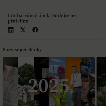
Líbil se vám článek? Sdílejte ho
přátelům:
Sdílet
Sdílet
Sdílet
na
na
na
LinkedInu
X
Facebooku
Související články