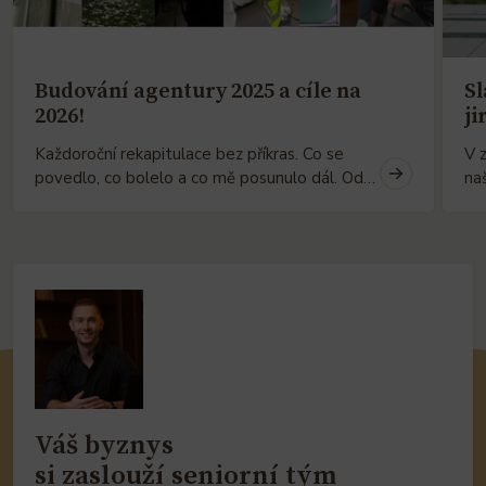
Budování agentury 2025 a cíle na
Sl
2026!
ji
Každoroční rekapitulace bez příkras. Co se
V z
povedlo, co bolelo a co mě posunulo dál. Od
na
Celý
přerodu z JÁ Jiří Schaffer na MY Jiří Schaffer,
Pam
článek
přes budování týmu a klientského portfolia, až
sv
po osobní témata jako svatba, zdraví a koupě
po
bytu.
Váš byznys
si zaslouží seniorní tým