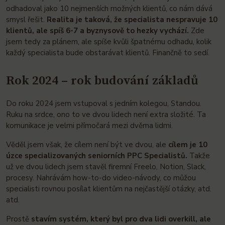
odhadoval jako 10 nejmenších možných klientů, co nám dává
smysl řešit.
Realita je taková, že specialista nespravuje 10
klientů, ale spíš 6-7 a byznysově to hezky vychází.
Zde
jsem tedy za plánem, ale spíše kvůli špatnému odhadu, kolik
každý specialista bude obstarávat klientů. Finančně to sedí.
Rok 2024 – rok budování základů
Do roku 2024 jsem vstupoval s jedním kolegou, Standou.
Ruku na srdce, ono to ve dvou lidech není extra složité. Ta
komunikace je velmi přímočará mezi dvěma lidmi.
Věděl jsem však, že cílem není být ve dvou, ale
cílem je 10
úzce specializovaných seniorních PPC Specialistů.
Takže
už ve dvou lidech jsem stavěl firemní Freelo, Notion, Slack,
procesy. Nahrávám how-to-do video-návody, co můžou
specialisti rovnou posílat klientům na nejčastější otázky, atd.
atd.
Prostě
stavím systém, který byl pro dva lidi overkill, ale