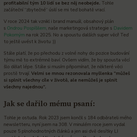
profitabilní tým 10 lidí se bez něj neobejde.
Tohle
začáteční “zbytečné“ úsilí se mi teď bohatě vrací.
V roce 2024 tak vznikl i brand manuál, obsahový plán
s
Ondrou Pospíšilem
, naše marketingová strategie s
Davidem
Pokorným
na rok 2025. No a spoustu dalších super věcí! Teď
to ještě uvést k životu :))
Stále platí, že po přechodu z volné nohy do pozice budování
týmu mě to extrémně baví. Ovšem vidím, že by spousta věcí
šlo dělat lépe. Stále si musím připomínat, že některé věci
prostě trvají.
Velmi se mnou rezonovala myšlenka “můžeš
si splnit všechny cíle v životě, ale nemůžeš je splnit
všechny najednou“.
Jak se dařilo mému psaní:
Tohle je ostuda. Rok 2023 jsem končil s 184 odběrateli mého
newsletteru, nyní jsem na 308. V minulém roce jsem vydal
pouze 5 plnohodnotných článků a jen asi dvě desítky LI