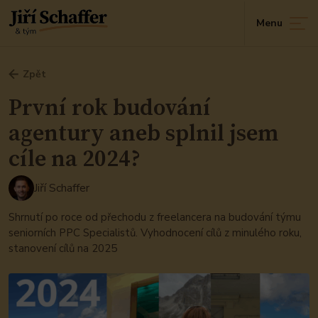
Přejít
Menu
na
obsah
Zpět
První rok budování
agentury aneb splnil jsem
cíle na 2024?
Jiří Schaffer
Shrnutí po roce od přechodu z freelancera na budování týmu
seniorních PPC Specialistů. Vyhodnocení cílů z minulého roku,
stanovení cílů na 2025