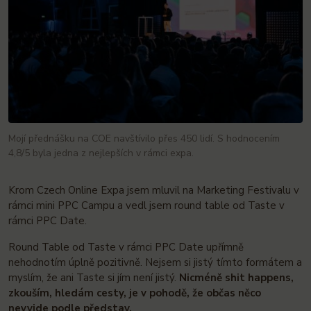
Mojí přednášku na COE navštívilo přes 450 lidí. S hodnocením
4,8/5 byla jedna z nejlepších v rámci expa.
Krom Czech Online Expa jsem mluvil na Marketing Festivalu v
rámci mini PPC Campu a vedl jsem round table od Taste v
rámci PPC Date.
Round Table od Taste v rámci PPC Date upřímně
nehodnotím úplně pozitivně. Nejsem si jistý tímto formátem a
myslím, že ani Taste si jím není jistý.
Nicméně shit happens,
zkouším, hledám cesty, je v pohodě, že občas něco
nevyjde podle představ.