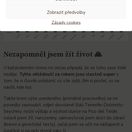
Zobrazit předvolby
Zásady cookies
Nezapomněl jsem žít život 🙏
V každodenním shonu mi občas připadá, že se toho zase tolik
neděje.
Tyhle ohlédnutí za rokem jsou vlastně super
v
tom, že si člověk uvědomí, co vše zažil, čím si prošel, co se
naučil, kde byl.
Takže krom výše uvedeného (primárně pracovního) se mi
povedlo zasnoubit, odjet dovolené Bali-Tenerife-Dolomity-
Seychely, noční výšlap a východ slunce na Pico del Teide,
oslavil jsem 30. narozeniny, zainvestoval jsem dost do zdraví
(krevní a genetické testy), začal jsem se učit na nášlapech a
úspěšně si na nich zlomil ruku :))