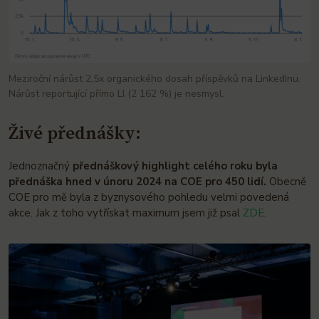
Meziroční nárůst 2,5x organického dosah příspěvků na LinkedInu.
Nárůst reportující přímo LI (2 162 %) je nesmysl.
Živé přednášky:
Jednoznačný
přednáškový highlight celého roku byla
přednáška hned v únoru 2024 na COE pro 450 lidí.
Obecně
COE pro mě byla z byznysového pohledu velmi povedená
akce. Jak z toho vytřískat maximum jsem již psal
ZDE
.