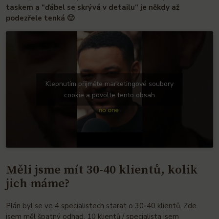
taskem a “ďábel se skrývá v detailu“ je někdy až
podezřele tenká 🙂
Klepnutím přijměte marketingové soubory
cookie a povolte tento obsah
Měli jsme mít 30-40 klientů, kolik
jich máme?
Plán byl se ve 4 specialistech starat o 30-40 klientů. Zde
jsem měl špatný odhad. 10 klientů / specialista jsem