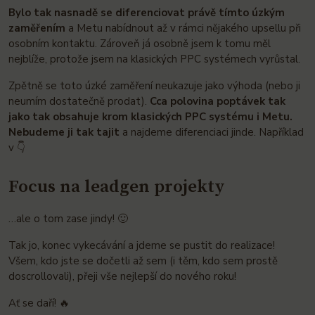
Bylo tak nasnadě se diferenciovat právě tímto úzkým
zaměřením
a Metu nabídnout až v rámci nějakého upsellu při
osobním kontaktu. Zároveň já osobně jsem k tomu měl
nejblíže, protože jsem na klasických PPC systémech vyrůstal.
Zpětně se toto úzké zaměření neukazuje jako výhoda (nebo ji
neumím dostatečně prodat).
Cca polovina poptávek tak
jako tak obsahuje krom klasických PPC systému i Metu.
Nebudeme ji tak tajit
a najdeme diferenciaci jinde. Například
v 👇
Focus na leadgen projekty
…ale o tom zase jindy! 🙂
Tak jo, konec vykecávání a jdeme se pustit do realizace!
Všem, kdo jste se dočetli až sem (i těm, kdo sem prostě
doscrollovali), přeji vše nejlepší do nového roku!
Ať se daří! 🔥