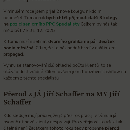
V minulém roce jsem přijal 2 nové kolegy, nikdo mi
neodešel.
Tento rok bych chtěl přijmout další 3 kolegy
na
pozici seniorního PPC Specialisty
Celkem by nás tak
mělo být 7 k 31. 12. 2025.
K tomu musím sehnat
dvorního grafika na pár desítek
hodin měsíčně.
Cítím, že to nás hodně brzdí v naší interní
propagaci.
Vyhnu se stanovování cílů ohledně počtu klientů, to se
ukázalo dost zrádné. Cílem ovšem je mít pozitivní cashflow na
každém z těchto specialistů.
Přerod z JÁ Jiří Schaffer na MY Jiří
Schaffer
Kdo sleduje mojí práci ví, že již přes rok pracuji v týmu a já
osobně už nové klienty nespravuji. Pro veřejnost to však tak
čitelné není. Začátkem tohoto roku tedy proběhne
přerod