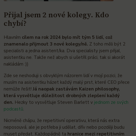
Přijal jsem 2 nové kolegy. Kdo
chybí?
Hlavním
cílem na rok 2024 bylo mít tým 5 lidí, což
znamenalo přijmout 3 nové kolegy/ně.
Z toho měli být 2
specialisti a jedna asistent/ka. Dva specialisty jsem přijal,
asistentku ne. Takže než abych si ušetřil práci, tak si akorát
nakládám :))
Zde se neshoduji s obvyklým názorem lidí v mojí pozici, že
musím na asistentku házet každý malý prst, které CEO přece
nemůže řešit!
Já naopak
zastávám Kaizen philosophy,
která vysvětluje důležitost drobných zlepšení každý
den.
Hezky to vysvětluje Steven Barlett v
jednom ze svých
podcastů
.
Nicméně chápu, že repetitivní operativu, která nás extra
neposouvá, ale je potřeba ji udělat, dřív nebo později budu
muset předat. Každopádně ta
hranice mezi repetitivním